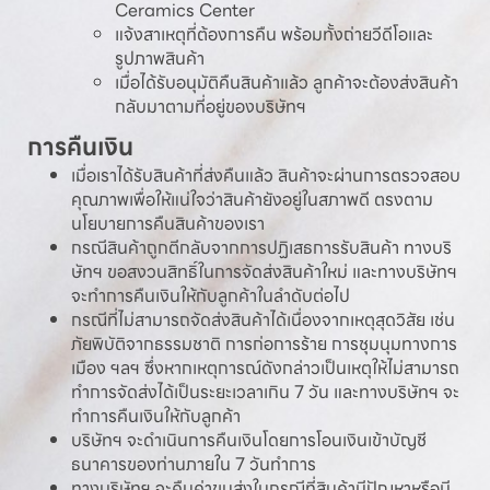
Ceramics Center
แจ้งสาเหตุที่ต้องการคืน พร้อมทั้งถ่ายวีดีโอและ
รูปภาพสินค้า
เมื่อได้รับอนุมัติคืนสินค้าแล้ว ลูกค้าจะต้องส่งสินค้า
กลับมาตามที่อยู่ของบริษัทฯ
การคืนเงิน
เมื่อเราได้รับสินค้าที่ส่งคืนแล้ว สินค้าจะผ่านการตรวจสอบ
คุณภาพเพื่อให้แน่ใจว่าสินค้ายังอยู่ในสภาพดี ตรงตาม
นโยบายการคืนสินค้าของเรา
กรณีสินค้าถูกตีกลับจากการปฏิเสธการรับสินค้า ทางบริ
ษัทฯ ขอสงวนสิทธิ์ในการจัดส่งสินค้าใหม่ และทางบริษัทฯ
จะทำการคืนเงินให้กับลูกค้าในลำดับต่อไป
กรณีที่ไม่สามารถจัดส่งสินค้าได้เนื่องจากเหตุสุดวิสัย เช่น
ภัยพิบัติจากธรรมชาติ การก่อการร้าย การชุมนุมทางการ
เมือง ฯลฯ ซึ่งหากเหตุการณ์ดังกล่าวเป็นเหตุให้ไม่สามารถ
ทำการจัดส่งได้เป็นระยะเวลาเกิน 7 วัน และทางบริษัทฯ จะ
ทำการคืนเงินให้กับลูกค้า
บริษัทฯ จะดำเนินการคืนเงินโดยการโอนเงินเข้าบัญชี
ธนาคารของท่านภายใน 7 วันทำการ
ทางบริษัทฯ จะคืนค่าขนส่งในกรณีที่สินค้ามีปัญหาหรือมี