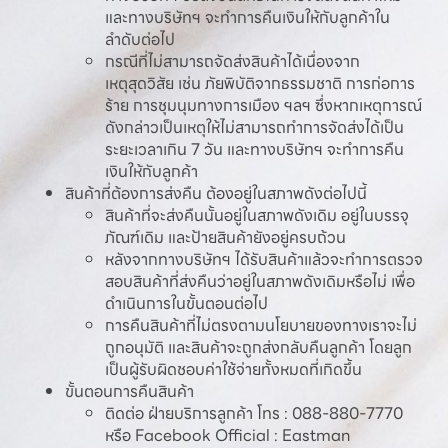
และทางบริษัทฯ จะทำการคืนเงินให้กับลูกค้าใน
ลำดับต่อไป
กรณีที่ไม่สามารถจัดส่งสินค้าได้เนื่องจาก
เหตุสุดวิสัย เช่น ภัยพิบัติจากธรรมชาติ การก่อการ
ร้าย การชุมนุมทางการเมือง ฯลฯ ซึ่งหากเหตุการณ์
ดังกล่าวเป็นเหตุให้ไม่สามารถทำการจัดส่งได้เป็น
ระยะเวลาเกิน 7 วัน และทางบริษัทฯ จะทำการคืน
เงินให้กับลูกค้า
สินค้าที่ต้องการส่งคืน ต้องอยู่ในสภาพดังต่อไปนี้
สินค้าที่จะส่งคืนนั้นอยู่ในสภาพดังเดิม อยู่ในบรรจุ
ภัณฑ์เดิม และป้ายสินค้ายังอยู่ครบถ้วน
หลังจากทางบริษัทฯ ได้รับสินค้าแล้วจะทำการตรวจ
สอบสินค้าที่ส่งคืนว่าอยู่ในสภาพดังเดิมหรือไม่ เพื่อ
ดำเนินการในขั้นตอนต่อไป
การคืนสินค้าที่ไม่ตรงตามนโยบายของทางเราจะไม่
ถูกอนุมัติ และสินค้าจะถูกส่งกลับคืนลูกค้า โดยลูก
เป็นผู้รับผิดชอบค่าใช้จ่ายทั้งหมดที่เกิดขึ้น
ขั้นตอนการคืนสินค้า
ติดต่อ ฝ่ายบริการลูกค้า โทร :
088-880-7770
หรือ Facebook Official :
Eastman