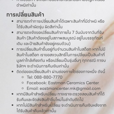
ตำหนิเท่านั้น
การเปลี่ยนสินค้า
สามารถทำการเปลี่ยนสินค้าได้เฉพาะสินค้าที่มีตำหนิ หรือ
ได้รับสินค้าผิดรุ่น ผิดสีเท่านั้น
สามารถแจ้งขอเปลี่ยนสินค้าภายใน 7 วันนับจากวันที่รับ
สินค้า (สินค้าต้องอยู่ในสภาพสมบูรณ์ อยู่ในบรรจุภัณฑ์
เดิม และป้ายสินค้ายังอยู่ครบถ้วน)
การเปลี่ยนสินค้าขึ้นอยู่กับจำนวนสินค้าในสต็อก หากไม่มี
สินค้าในสต็อก เราขอสงวนสิทธิ์ในการเปลี่ยนเป็นสินค้าที่
มูลค่าใกล้เคียงกัน หรือเปลี่ยนเป็นรุ่นอื่นๆ ทุกกรณี ทางบ
ริษัทฯ จะดำเนินการคืนเงินเท่านั้น
ติดต่อขอเปลี่ยนสินค้า ผ่านช่องทางใดช่องทางหนึ่ง ดังนี้
Tel:
088-880-7770
Facebook:
Eastman Ceramics Center
Email:
eastmancenter.mk@gmail.com
หากมีสินค้าสำหรับเปลี่ยน ทางเราจะตรวจสอบสินค้าที่ได้
รับคืนและจัดส่งสินค้าชิ้นใหม่ในลำดับถัดไป
หากไม่มีสินค้าสำหรับเปลี่ยน จะดำเนินการคืนเงินหลังจาก
ได้รับสินค้าคืนแล้วเท่านั้น