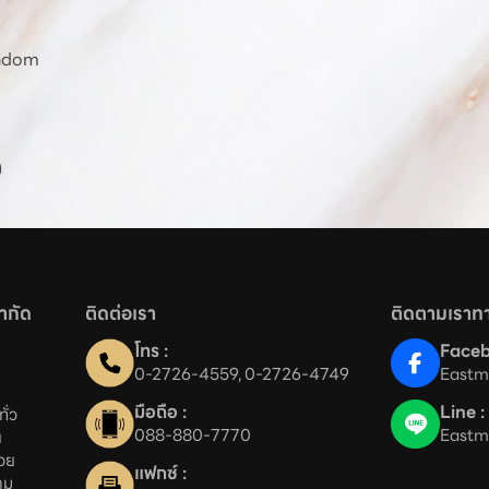
Random
)
จำกัด
ติดต่อเรา
ติดตามเราทา
โทร :
Faceb
0-2726-4559
, 
0-2726-4749
Eastm
มือถือ :
Line :
่ว

088-880-7770
Eastm


ย

แฟกซ์ :
าม 