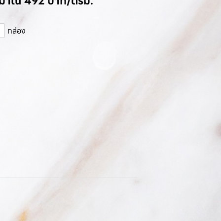
ระมาณ 492 บาท/ตรม.
กล่อง