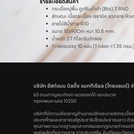
รายละเอียดสินค้า
กระเบื้องปูพื้น ดูดซึมน้ำต่ำ (BIa) 7 RND
ลักษณะ เนื้อกระเบื้อง เซรามิค ลวดลาย 
ลายไม้สีน้ำตาล R10
ขนาด 15x90Cm หนา 10.8 mm.
น้ำหนัก 27 กิโลกรัม/กล่อง
1 กล่องบรรจุ 10 แผ่น (1 กล่อง =1.35 ตรม.
บริษัท อีสท์แมน บิลดิ้ง แมททีเรียล (ไทยแลนด์) 
65 ถนนกาญจนาภิเษก แขวงดอกไม้ เขตประเวศ 

กรุงเทพมหานคร 10250
บริษัทที่มีความเชี่ยวชาญด้านขายปลีกและขายส่งกระเบื้องทั
ประเทศไทยและสาธารณรัฐประชาธิปไตยประชาชนลาว ด้วย
คุณภาพตามมาตรฐานอุตสาหกรรมและกฎหมายกำหนดด้ว
แหล่งผลิตที่หลากหลาย จากประเทศจีน, อินเดียและเวียดน