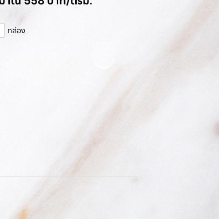
ระมาณ 558 บาท/ตรม.
กล่อง