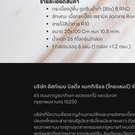
รายละเอียดสินค้า
กระเบื้องปูพื้น ดูดซึมน้ำต่ำ (Bla) 8 RND
ลักษณะ เนื้อกระเบื้อง เซรามิค ลวดลาย 
ลายไม้สีน้ำตาล R10
ขนาด 20x100 Cm หนา 10.8 mm.
น้ำหนัก 26 กิโลกรัม/กล่อง
1 กล่องบรรจุ 6 แผ่น (1 กล่อง =1.2 ตรม.)
บริษัท อีสท์แมน บิลดิ้ง แมททีเรียล (ไทยแลนด์) 
65 ถนนกาญจนาภิเษก แขวงดอกไม้ เขตประเวศ 

กรุงเทพมหานคร 10250
บริษัทที่มีความเชี่ยวชาญด้านขายปลีกและขายส่งกระเบื้องทั
ประเทศไทยและสาธารณรัฐประชาธิปไตยประชาชนลาว ด้วย
คุณภาพตามมาตรฐานอุตสาหกรรมและกฎหมายกำหนดด้ว
แหล่งผลิตที่หลากหลาย จากประเทศจีน, อินเดียและเวียดน