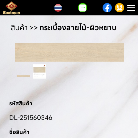
T
n
สินค้า
>>
กระเบื้องลายไม้-ผิวหยาบ
รหัสสินค้า
DL-251560346
ชื่อสินค้า