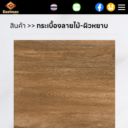
T
n
สินค้า
>>
กระเบื้องลายไม้-ผิวหยาบ