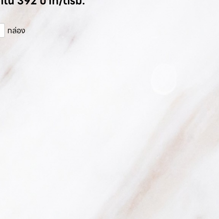
มาณ 392 บาท/ตรม.
กล่อง