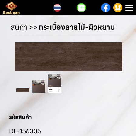
T
n
สินค้า
>>
กระเบื้องลายไม้-ผิวหยาบ
รหัสสินค้า
DL-156005