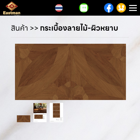
T
n
สินค้า
>>
กระเบื้องลายไม้-ผิวหยาบ