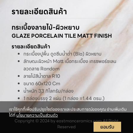
รายละเอียดสินค้า
กระเบื้องลายไม้-ผิวหยาบ
GLAZE PORCELAIN TILE MATT FINISH
รายละเอียดสินค้า
กระเบื้องปูพื้น ดูดซึมน้ำต่ำ (BIa) ผิวหยาบ
ลักษณะผิวหน้า Matt เนื้อกระเบื้อง เกรซพอร์ชเลน
ลวดลาย Random
ลายไม้สีน้ำตาล R10
ขนาด 60x120 Cm
น้ำหนัก 33 กิโลกรัม/กล่อง
1 กล่องบรรจุ 2 แผ่น (1 กล่อง =1.44 ตรม.)
เราใช้คุกกี้เพื่อปรับปรุงไซต์ของเราและประสบการณ์ของคุณ อ่านเพิ่มเติม
ได้ที่
นโยบายความเป็นส่วนตัว
Copyright © 2024 by eastmanceramics.com All Right
ยอมรับ
Reserved