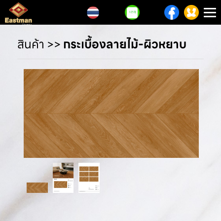
T
n
สินค้า
>>
กระเบื้องลายไม้-ผิวหยาบ