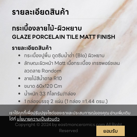
รายละเอียดสินค้า
กระเบื้องลายไม้-ผิวหยาบ
GLAZE PORCELAIN TILE MATT FINISH
รายละเอียดสินค้า
กระเบื้องปูพื้น ดูดซึมน้ำต่ำ (BIa) ผิวหยาบ
ลักษณะผิวหน้า Matt เนื้อกระเบื้อง เกรซพอร์ชเลน
ลวดลาย Random
ลายไม้สีน้ำตาล R10
ขนาด 60x120 Cm
น้ำหนัก 33 กิโลกรัม/กล่อง
1 กล่องบรรจุ 2 แผ่น (1 กล่อง =1.44 ตรม.)
เราใช้คุกกี้เพื่อปรับปรุงไซต์ของเราและประสบการณ์ของคุณ อ่านเพิ่มเติม
ได้ที่
นโยบายความเป็นส่วนตัว
Copyright © 2024 by eastmanceramics.com All Right
Reserved
ยอมรับ