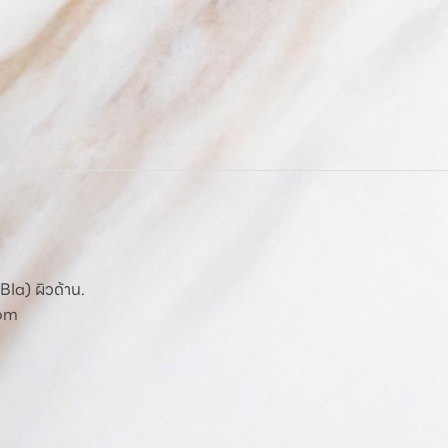
(BIa) ผิวด้าน.
dom