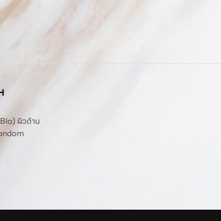
H
 (BIa) ผิวด้าน
 Random