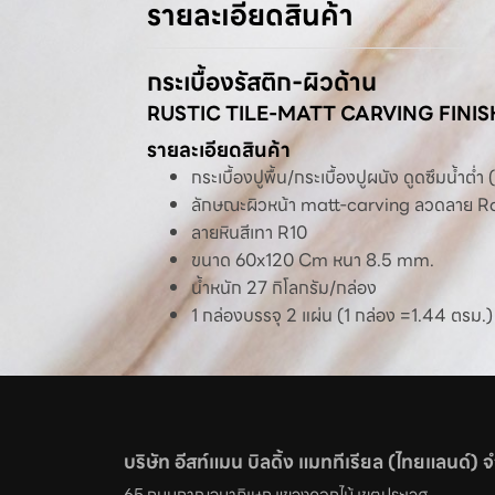
รายละเอียดสินค้า
กระเบื้องรัสติก-ผิวด้าน
RUSTIC TILE-MATT CARVING FINIS
รายละเอียดสินค้า
กระเบื้องปูพื้น/กระเบื้องปูผนัง ดูดซึมน้ำต่ำ
ลักษณะผิวหน้า matt-carving ลวดลาย
ลายหินสีเทา R10
ขนาด 60x120 Cm หนา 8.5 mm.
น้ำหนัก 27 กิโลกรัม/กล่อง
1 กล่องบรรจุ 2 แผ่น (1 กล่อง =1.44 ตรม.)
บริษัท อีสท์แมน บิลดิ้ง แมททีเรียล (ไทยแลนด์) 