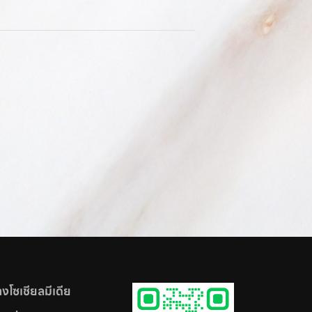
งโซเชียลมีเดีย