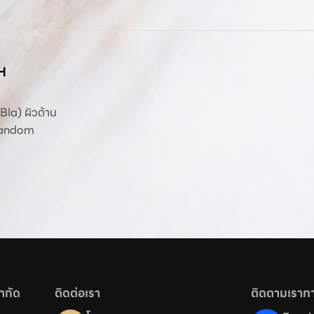
H
 (BIa) ผิวด้าน
 Random
จำกัด
ติดต่อเรา
ติดตามเราทา