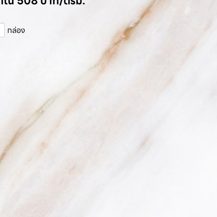
มาณ 508 บาท/ตรม.
กล่อง