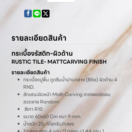
รายละเอียดสินค้า
กระเบื้องรัสติก-ผิวด้าน
RUSTIC TILE- MATTCARVING FINISH
รายละเอียดสินค้า
กระเบื้องปูพื้น ดูดซึมน้ำปานกลาง (BlIa) ผิวด้าน 4
RND.
ลักษณะผิวหน้า Matt-Carving เกรซพอร์ชเลน
ลวดลาย Random
สีเทา R10
ขนาด 60x60 Cm หนา 9 mm.
น้ำหนัก 25 กิโลกรัม/กล่อง
1 กล่องบรรจุ 4 แผ่น (1 กล่อง =1.44 ตรม.)