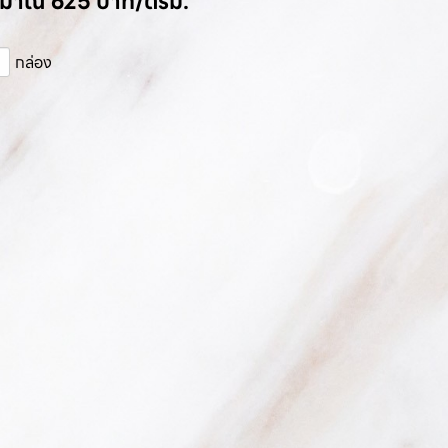
ระมาณ 625 บาท/ตรม.
กล่อง