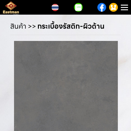
T
n
สินค้า
>>
กระเบื้องรัสติก-ผิวด้าน