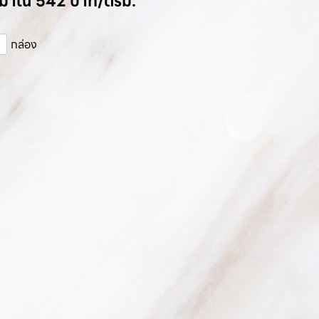
ระมาณ 542 บาท/ตรม.
กล่อง