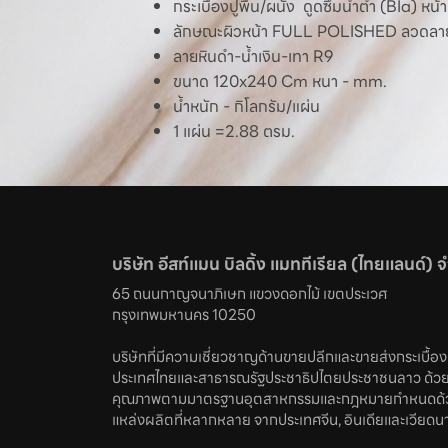
กระเบื้องปูพื้น/ผนัง ดูดซึมน้ำต่ำ (BIa) หน้า
ลักษณะผิวหน้า FULL POLISHED ลวดล
ลายหินดำ-น้ำเงิน-เทา R9
ขนาด 120x240 Cm หนา - mm.
น้ำหนัก - กิโลกรัม/แผ่น
1 แผ่น =2.88 ตรม.
บริษัท อีสท์แมน บิลดิ้ง แมททีเรียล (ไทยแลนด์) 
65 ถนนกาญจนาภิเษก แขวงดอกไม้ เขตประเวศ 

กรุงเทพมหานคร 10250
บริษัทที่มีความเชี่ยวชาญด้านขายปลีกและขายส่งกระเบื้องทั
ประเทศไทยและสาธารณรัฐประชาธิปไตยประชาชนลาว ด้วย
คุณภาพตามมาตรฐานอุตสาหกรรมและกฎหมายกำหนดด้ว
แหล่งผลิตที่หลากหลาย จากประเทศจีน, อินเดียและเวียดน