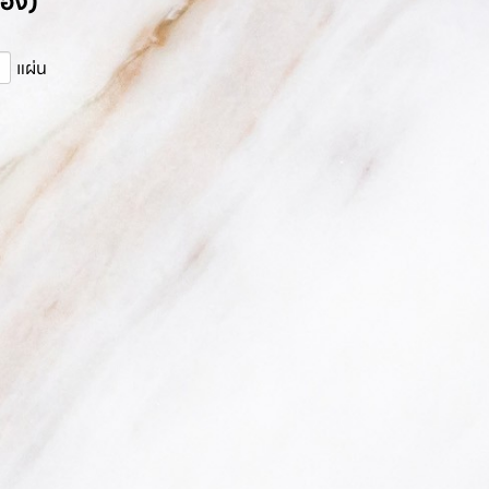
เอง)
แผ่น