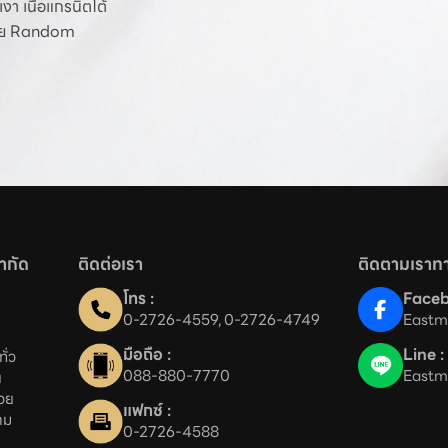
เงา เนื้อแกรนิตโต้
าย Random
จำกัด
ติดต่อเรา
ติดตามเราทา
โทร :
Faceb
0-2726-4559
, 
0-2726-4749
Eastm
มือถือ :
Line :
่ว

088-880-7770
Eastm


ย

แฟกซ์ :
าม 
0-2726-4588