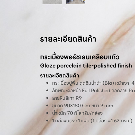
รายละเอียดสินค้า
กระเบื้องพอร์ซเลนเคลือบแก้ว
Glaze porcelain tile-polished finish
รายละเอียดสินค้า
กระเบื้องปูพื้น ดูดซึมน้ำต่ำ (BIa) หน้าเงา
ลักษณะผิวหน้า Full Polished ลวดลาย 
ลายหินสีเทา R9
ขนาด 90X180 Cm หนา 9 mm.
น้ำหนัก 70 กิโลกรัม/กล่อง
1 กล่องบรรจุ 1 แผ่น (1 กล่อง =1.62 ตรม.)