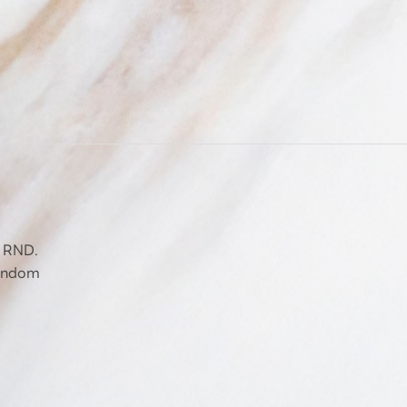
 4 RND.
Random