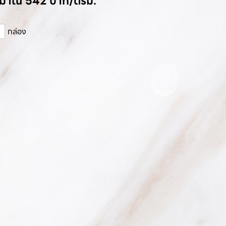
ระมาณ 542 บาท/ตรม.
กล่อง