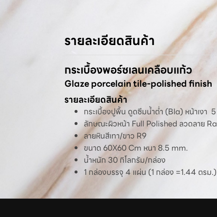
รายละเอียดสินค้า
กระเบื้องพอร์ซเลนเคลือบแก้ว
Glaze porcelain tile-polished finish
รายละเอียดสินค้า
กระเบื้องปูพื้น ดูดซึมน้ำต่ำ (BIa) หน้าเงา
ลักษณะผิวหน้า Full Polished ลวดลาย 
ลายหินสีเทา/ขาว R9
ขนาด 60X60 Cm หนา 8.5 mm.
น้ำหนัก 30 กิโลกรัม/กล่อง
1 กล่องบรรจุ 4 แผ่น (1 กล่อง =1.44 ตรม.)