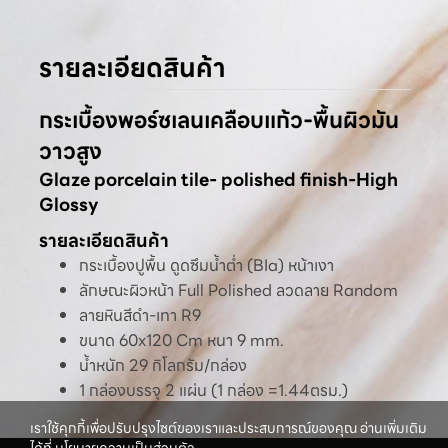
รายละเอียดสินค้า
กระเบื้องพอร์ซเลนเคลือบแก้ว-พื้นผิวมัน
วาวสูง
Glaze porcelain tile- polished finish-High
Glossy
รายละเอียดสินค้า
กระเบื้องปูพื้น ดูดซึมน้ำต่ำ (BIa) หน้าเงา
ลักษณะผิวหน้า Full Polished ลวดลาย Random
ลายหินสีดำ-เทา R9
ขนาด 60x120 Cm หนา 9 mm.
น้ำหนัก 29 กิโลกรัม/กล่อง
1 กล่องบรรจุ 2 แผ่น (1 กล่อง =1.44ตรม.)
เราใช้คุกกี้เพื่อปรับปรุงไซต์ของเราและประสบการณ์ของคุณ อ่านเพิ่มเติม