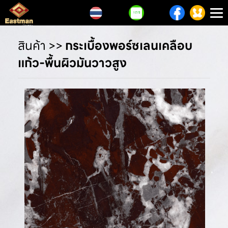
T
n
สินค้า
>>
กระเบื้องพอร์ซเลนเคลือบ
แก้ว-พื้นผิวมันวาวสูง