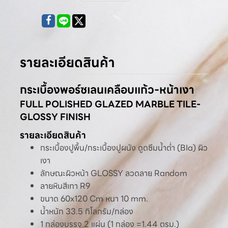
รายละเอียดสินค้า
กระเบื้องพอร์ซเลนเคลือบแก้ว-หน้าเงา
FULL POLISHED GLAZED MARBLE TILE-
GLOSSY FINISH
รายละเอียดสินค้า
กระเบื้องปูพื้น/กระเบื้องปูผนัง ดูดซึมน้ำต่ำ (BIa) ผิว
เงา
ลักษณะผิวหน้า GLOSSY ลวดลาย Random
ลายหินสีเทา R9
ขนาด 60x120 Cm หนา 10 mm.
น้ำหนัก 33.5 กิโลกรัม/กล่อง
1 กล่องบรรจุ 2 แผ่น (1 กล่อง =1.44 ตรม.)