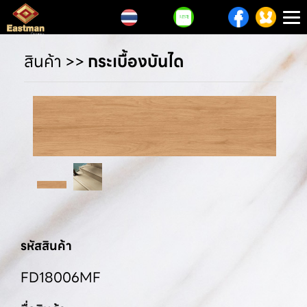
T
n
สินค้า
>>
กระเบื้องบันได
รหัสสินค้า
FD18006MF