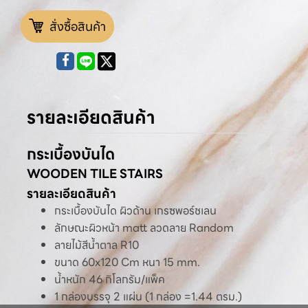
สั่งซื้อสินค้า
รายละเอียดสินค้า
กระเบื้องบันได
WOODEN TILE STAIRS
รายละเอียดสินค้า
กระเบื้องบันได ผิวด้าน เกรซพอร์ชเลน
ลักษณะผิวหน้า matt ลวดลาย Random
ลายไม้สีน้ำตาล R10
ขนาด 60x120 Cm หนา 15 mm.
น้ำหนัก 46 กิโลกรัม/แพ็ค
1 กล่องบรรจุ 2 แผ่น (1 กล่อง =1.44 ตรม.)